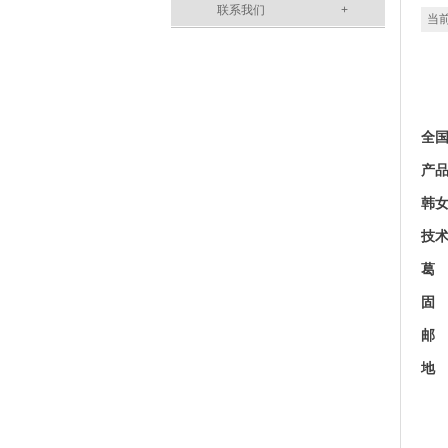
联系我们
+
当前
全国
产
韩女
技
葛 
固 话
邮 箱
地