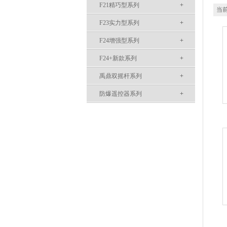
F21精巧型系列
+
当前
F23实力型系列
+
F24增强型系列
+
F24+新款系列
+
禹鼎双摇杆系列
+
防爆遥控器系列
+