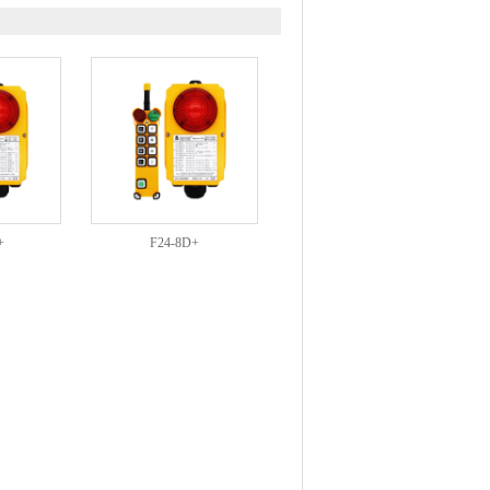
+
F24-8D+